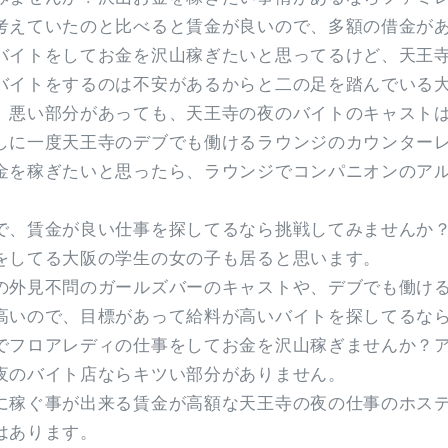
考えていたのと比べると賃金が良いので、多額の借金が
バイトをしてお金を沢山稼ぎたいと思ってるけど、天王
バイトをするのは不安があるからと二の足を踏んでいる
、悪い部分があっても、天王寺の夜のバイトのキャスト
しに一度天王寺のデブでも働けるラウンジのカウンター
金を稼ぎたいと思ったら、ラウンジでコンパニオンのア
で、賃金が良い仕事を探してるなら挑戦してみませんか
をしてる大阪の学生の女の子も居ると思います。
の外見不問のガールズバーのキャストや、デブでも働け
高いので、目標があって給料が高いバイトを探してるな
でフロアレディの仕事をしてお金を沢山稼ぎませんか？
夜のバイト店ならキツい部分がありません。
に稼ぐ事が出来る賃金が高額な天王寺の夜の仕事のホス
はあります。