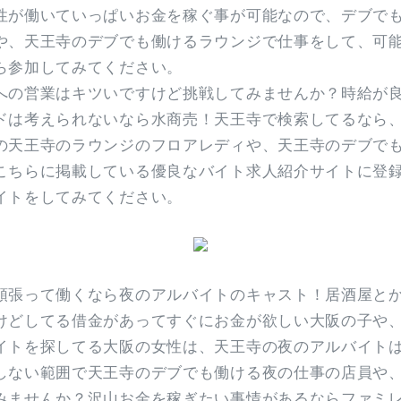
性が働いていっぱいお金を稼ぐ事が可能なので、デブで
や、天王寺のデブでも働けるラウンジで仕事をして、可
ら参加してみてください。
への営業はキツいですけど挑戦してみませんか？時給が
ドは考えられないなら水商売！天王寺で検索してるなら、
の天王寺のラウンジのフロアレディや、天王寺のデブで
こちらに掲載している優良なバイト求人紹介サイトに登
イトをしてみてください。
頑張って働くなら夜のアルバイトのキャスト！居酒屋と
けどしてる借金があってすぐにお金が欲しい大阪の子や、
イトを探してる大阪の女性は、天王寺の夜のアルバイト
しない範囲で天王寺のデブでも働ける夜の仕事の店員や
みませんか？沢山お金を稼ぎたい事情があるならファミ