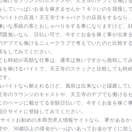
も働けるラウンジのホステスや、天王寺のデブでも働け
をしていっぱいお金を稼ぎませんか？キツいのを我慢し
のバイトの店員！天王寺でキャバクラの店員をするなら
嫌いな系統の客とおしゃべりをする事になりますけど、
問題無いなら、日払い可で、今すぐお金を稼ぐ事が出来
のデブでも働けるニュークラブで考えていたのと比較す
募をしてみてください。
ても時給が高額な仕事は、通常は無いですから挑戦して
金を稼げるバイトで、天王寺のスナックと比較しても時
です。
ルバイトなら耐えれるけど、風俗は出来ないと躊躇して
王寺のラウンジのキャストや、天王寺のデブでも働ける
このページに載せてる全額日払いで、今すぐお金を稼ぐ
紹介サイトに登録してみてください。
当サイトお勧めの水商売求人情報サイトなら、夢があるか
性や、30歳以上の借金がいっぱいあってお金がすぐに欲