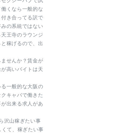
るセクシーパブで試
て働くなら一般的な
、付き合ってる訳で
好みの系統ではない
る天王寺のラウンジ
ると稼げるので、出
みませんか？賃金が
給が高いバイトは天
いる一般的な大阪の
セクキャバで働きた
事が出来る求人があ
ら沢山稼ぎたい事
しくて、稼ぎたい事