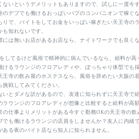
くないというデメリットもありますので、試しに一度今
寺のデブでも働けるおっぱいパブのコンパニオンで稼ぐ
もりで、バイトをしてお金をいっぱい稼ぎたい天王寺の
かも知れないです。
際には無いお店があるお店なら、ナイトワークでも良く
彼女をしてるけど風俗で精神的に病んでいるなら、給料が高
働けるラウンジのフロアレディや、ぽっちゃり体型でも
天王寺の飲み屋のホステスなら、風俗を辞めたい大阪の
ら挑戦してみてください。
ないとダメな訳があるので、友達に知られずに天王寺で
のラウンジのフロアレディが想像と比較すると給料が高
常の仕事よりメリットがある今すぐ勤務OKの天王寺の飲
ブでも働けるラウンジの店員をしませんか？友人に内緒
がある夜のバイト店なら知人に知られません。