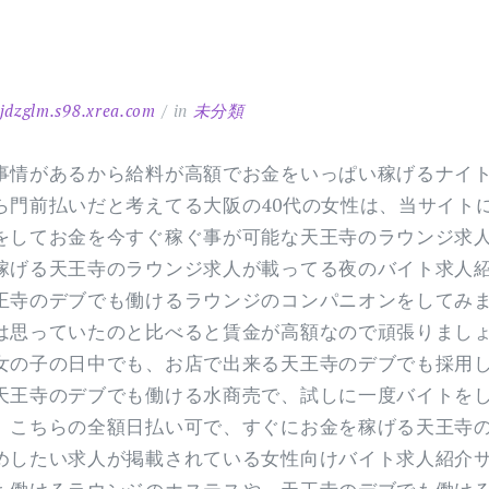
jdzglm.s98.xrea.com
in
未分類
事情があるから給料が高額でお金をいっぱい稼げるナイ
ら門前払いだと考えてる大阪の40代の女性は、当サイト
をしてお金を今すぐ稼ぐ事が可能な天王寺のラウンジ求
稼げる天王寺のラウンジ求人が載ってる夜のバイト求人
王寺のデブでも働けるラウンジのコンパニオンをしてみま
は思っていたのと比べると賃金が高額なので頑張りまし
女の子の日中でも、お店で出来る天王寺のデブでも採用
天王寺のデブでも働ける水商売で、試しに一度バイトを
、こちらの全額日払い可で、すぐにお金を稼げる天王寺
めしたい求人が掲載されている女性向けバイト求人紹介